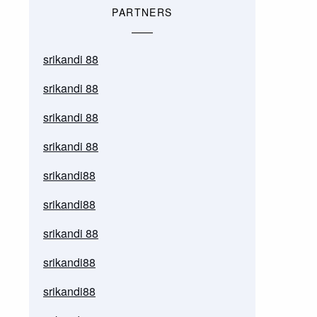
PARTNERS
srikandi 88
srikandi 88
srikandi 88
srikandi 88
srikandi88
srikandi88
srikandi 88
srikandi88
srikandi88