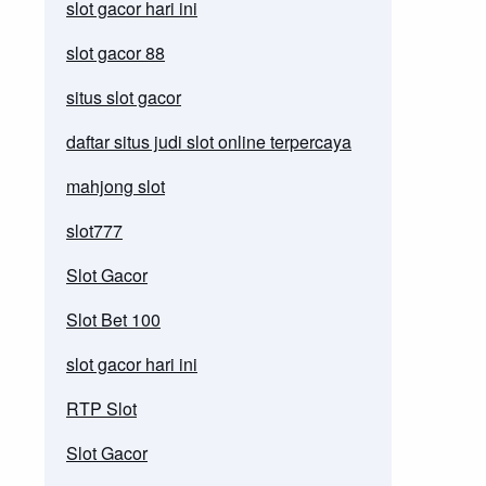
slot gacor hari ini
slot gacor 88
situs slot gacor
daftar situs judi slot online terpercaya
mahjong slot
slot777
Slot Gacor
Slot Bet 100
slot gacor hari ini
RTP Slot
Slot Gacor