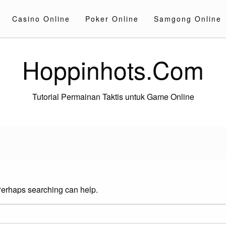
Casino Online
Poker Online
Samgong Online
Hoppinhots.Com
Tutorial Permainan Taktis untuk Game Online
 Perhaps searching can help.