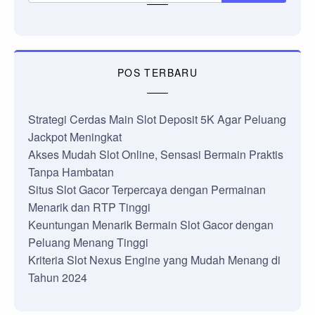
POS TERBARU
Strategi Cerdas Main Slot Deposit 5K Agar Peluang
Jackpot Meningkat
Akses Mudah Slot Online, Sensasi Bermain Praktis
Tanpa Hambatan
Situs Slot Gacor Terpercaya dengan Permainan
Menarik dan RTP Tinggi
Keuntungan Menarik Bermain Slot Gacor dengan
Peluang Menang Tinggi
Kriteria Slot Nexus Engine yang Mudah Menang di
Tahun 2024