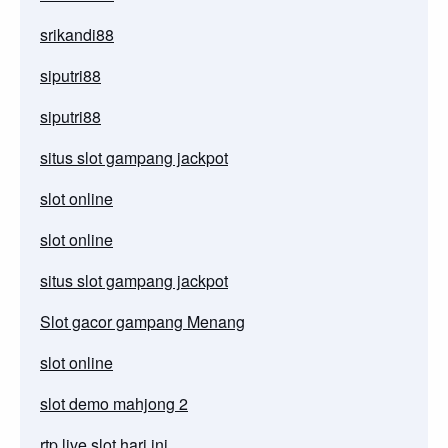
srikandi88
siputri88
siputri88
situs slot gampang jackpot
slot online
slot online
situs slot gampang jackpot
Slot gacor gampang Menang
slot online
slot demo mahjong 2
rtp live slot hari ini